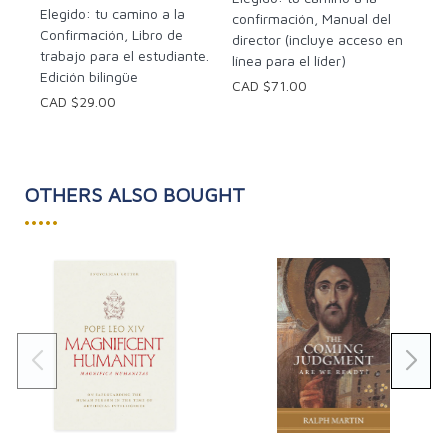
ahora con nuevas animaciones y gráficos para ayudar
Elegido: tu camino a la
confirmación, Manual del
a mantener la atención de los adolescentes. Elegido:
Confirmación, Libro de
director (incluye acceso en
tu camino a la Confirmación es un programa de 24
trabajo para el estudiante.
línea para el líder)
lecciones que proporciona todo lo que necesitas para
Edición bilingüe
CAD $71.00
preparar a tus alumnos, tanto intelectual
CAD $29.00
como espiritualmente, a recibir el sacramento de la
Confirmación y convertirse en discípulos de Cristo para
toda la vida.
OTHERS ALSO BOUGHT
•••••