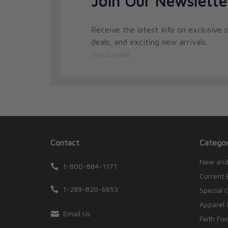
Join Our Newslette
Receive the latest info on exclusive o
deals, and exciting new arrivals.
Unsubscribe
Contact
Categor
New and
1-800-884-1171
Current 
1-289-820-6653
Special 
Apparel 
Email Us
Faith Fo