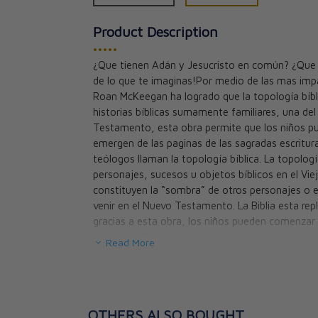
Product Description
•••••
¿Que tienen Adán y Jesucristo en común? ¿Que 
de lo que te imaginas!Por medio de las mas impa
Into the Sea Ou
Roan McKeegan ha logrado que la topología bíbli
Jonah and Jesu
historias bíblicas sumamente familiares, una de
Maura Roan Mc
Testamento, esta obra permite que los niños pue
CAD $26.95
emergen de las paginas de las sagradas escritur
teólogos llaman la topología bíblica. La topología
personajes, sucesos u objetos bíblicos en el V
constituyen la “sombra” de otros personajes o e
venir en el Nuevo Testamento. La Biblia esta rep
gracias a esta obra, los niños pueden comenzar a 
y tipos bíblicos, y, de esta manera, comprender
Read More
san Agustín cuando dijo que «El Nuevo Testamen
es abierto en el Nuevo».Esta obra esta recomend
OTHERS ALSO BOUGHT