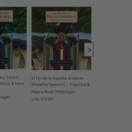
The End of the Fie
Adam & Eve and J
(Paperback)
Maura Roan McKe
CAD $15.95
iery Sword:
El Fin de la Espada Ardiente
Jesus & Mary
(Español/Spanish) - Paperback
Maura Roan McKeegan
eegan
CAD $15.95