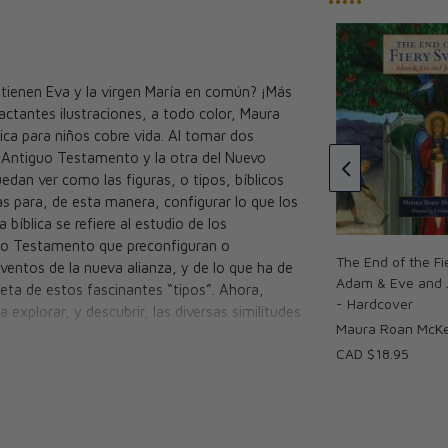
•••••
tienen Eva y la virgen María en común? ¡Más
ctantes ilustraciones, a todo color, Maura
t of the Tomb:
Into the Sea, Out of the Tomb:
ca para niños cobre vida. Al tomar dos
s - Hardcover
Jonah and Jesus (Paperback)
l Antiguo Testamento y la otra del Nuevo
Keegan
Maura Roan McKeegan
dan ver como las figuras, o tipos, bíblicos
CAD $15.95
as para, de esta manera, configurar lo que los
 bíblica se refiere al estudio de los
iejo Testamento que preconfiguran o
The End of the F
ventos de la nueva alianza, y de lo que ha de
Adam & Eve and 
leta de estos fascinantes “tipos”. Ahora,
- Hardcover
explorar, y descubrir, las diversas similitudes
Maura Roan McK
, a una muy temprana edad, a que se refería
CAD $18.95
to está oculto en el Antiguo y el Antiguo nos
ada para niños de 7 años para arriba.