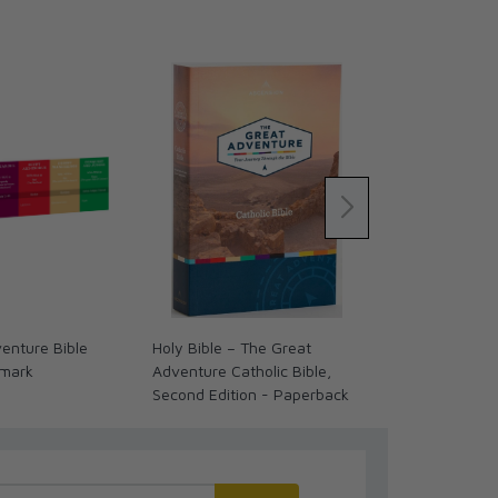
enture Bible
Holy Bible – The Great
Holy Bible –
kmark
Adventure Catholic Bible,
Adventure Cat
Second Edition - Paperback
Second Editi