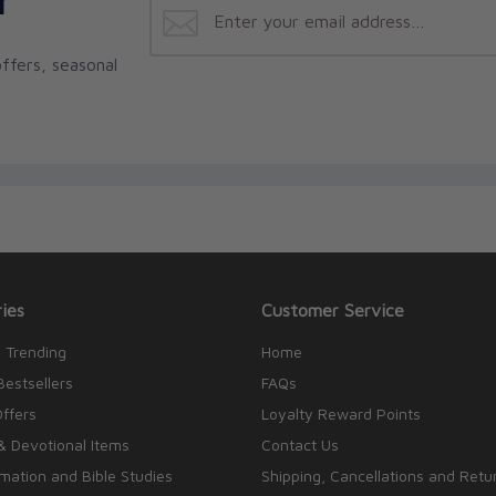
r
ffers, seasonal
ies
Customer Service
 Trending
Home
Bestsellers
FAQs
Offers
Loyalty Reward Points
& Devotional Items
Contact Us
rmation and Bible Studies
Shipping, Cancellations and Retu