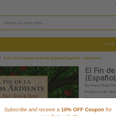
Search
HOME
/
El Fin de la Espada Ardiente (Español/Spanish) - Hardcover
El Fin d
(Español
By Maura Roan M
Product Code: B0
No reviews yet.
Wri
CAD $26.9