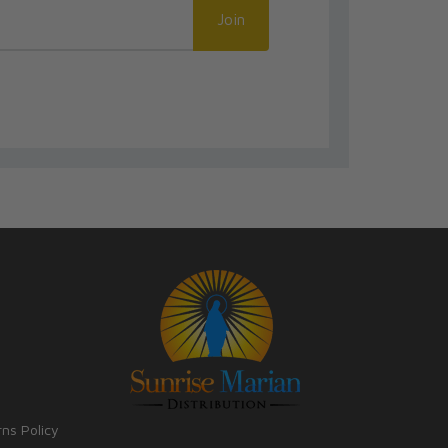
Join
rns Policy