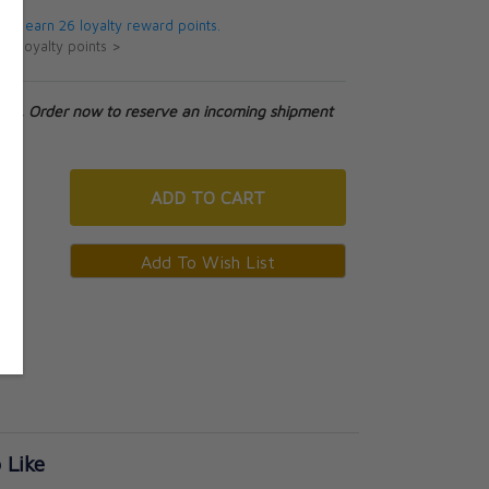
 will earn 26 loyalty reward points.
ut loyalty points >
tock. Order now to reserve an incoming shipment
ADD
TO CART
 Like