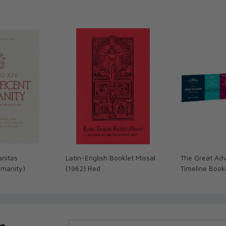
anitas
Latin-English Booklet Missal
The Great Adv
umanity)
(1962) Red
Timeline Boo