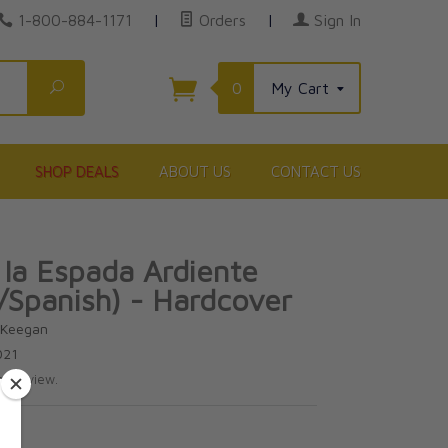
1-800-884-1171
|
Orders
|
Sign In
Search
0
My Cart
SHOP DEALS
ABOUT US
CONTACT US
e la Espada Ardiente
/Spanish) - Hardcover
cKeegan
021
te review.
5