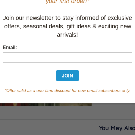
This item
Learn abo
Currently out of s
of this product.
Qty
You May Also