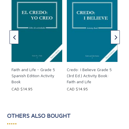
sion
Cre
er's
(3r
Fai
CAD
Faith and Life - Grade 5
Credo: I Believe Grade 5
Spanish Edition Activity
(3rd Ed.) Activity Book:
Book
Faith and Life
CAD $14.95
CAD $14.95
OTHERS ALSO BOUGHT
•••••