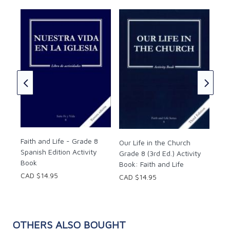
Our
er's
Gra
Boo
CAD
Faith and Life - Grade 8
Our Life in the Church
Spanish Edition Activity
Grade 8 (3rd Ed.) Activity
Book
Book: Faith and Life
CAD $14.95
CAD $14.95
OTHERS ALSO BOUGHT